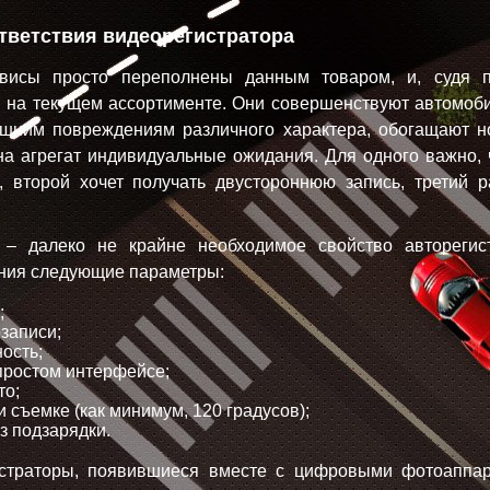
тветствия видеорегистратора
висы просто переполнены данным товаром, и, судя п
 на текущем ассортименте. Они совершенствуют автомоб
ешним повреждениям различного характера, обогащают 
на агрегат индивидуальные ожидания. Для одного важно,
 второй хочет получать двустороннюю запись, третий р
 – далеко не крайне необходимое свойство авторегис
ения следующие параметры:
;
записи;
ость;
простом интерфейсе;
то;
 съемке (как минимум, 120 градусов);
з подзарядки.
страторы, появившиеся вместе с цифровыми фотоаппара