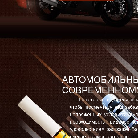
АВТОМОБИЛЬНЫ
СОВРЕМЕННОМУ
Некоторые водители иск
чтобы посмеяться над заба
напряженных условиях круп
необходимость видеорегис
удовольствием расскажет В
сделаете самостоятельно.