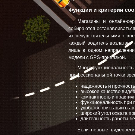
Функции и критерии соо
Магазины и онлайн-сер
собираются останавливаться
их нечувствительными к вн
каждый водитель возлагает 
лишь в одном направлении,
модели с GPS-привязкой.
Многофункциональность
профессиональной точки зр
надежность и прочность
высокое качество видео
компактность и практичн
функциональность при 
удобство фиксации в ав
широкий угол охвата при
длительность работы бе
Если первые видеореги