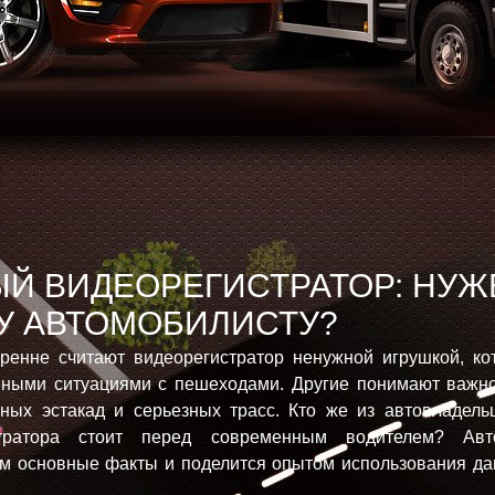
Й ВИДЕОРЕГИСТРАТОР: НУЖ
 АВТОМОБИЛИСТУ?
ренне считают видеорегистратор ненужной игрушкой, кот
вными ситуациями с пешеходами. Другие понимают важно
ных эстакад и серьезных трасс. Кто же из автовладельц
тратора
стоит перед современным водителем? Авто
ам основные факты и поделится опытом использования да