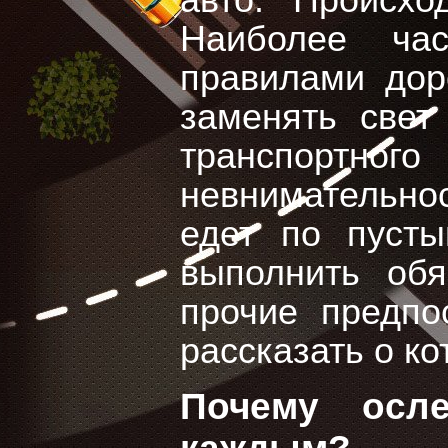
авто. Происхо
Наиболее ча
правилами дор
заменять свет
транспорт
невнимательно
едет по пусты
выполнить обя
прочие предпо
рассказать о к
Почему осл