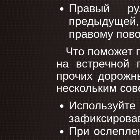
Правый ру
предыдущей,
правому пово
Что поможет 
на встречной 
прочих дорожн
нескольким сов
Использу
зафиксировав
При ослеплен