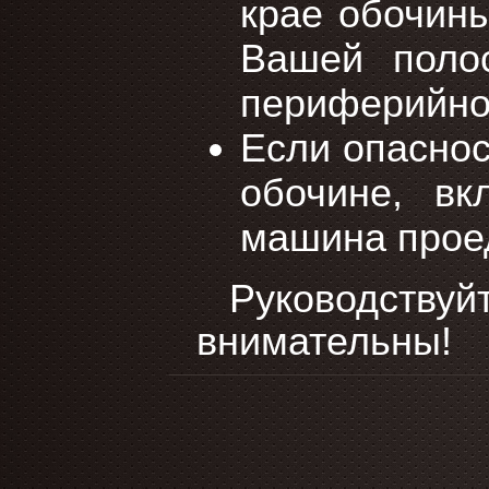
крае обочин
Вашей поло
периферийное
Если опаснос
обочине, вк
машина проед
Руководству
внимательны!